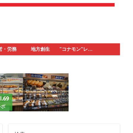
営・労務
地方創生
”コナモン”レポ
ート