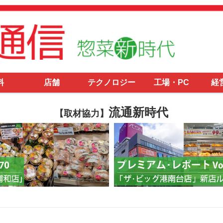
料
店舗
テクノロジー
工場・PC
経
流通新時代
【取材協力】