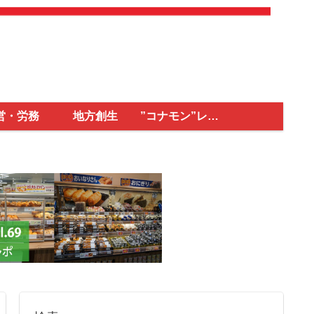
営・労務
地方創生
”コナモン”レポ
ート