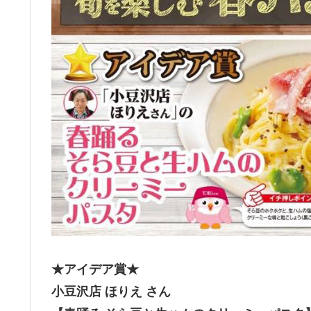
★アイデア賞★
小豆沢店 ほりえ さん