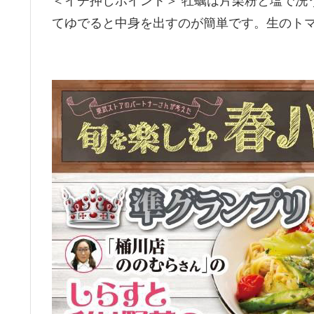
＜イチ押しポイント＞ 牡蠣は片栗粉と塩で洗
てゆでると中身を出すのが簡単です。生のト