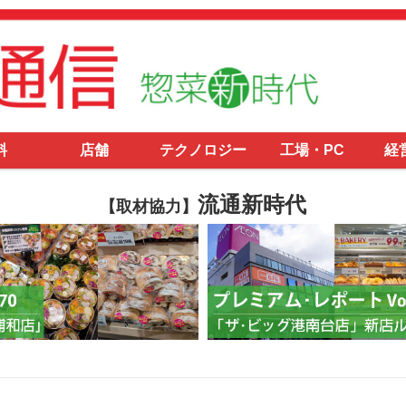
料
店舗
テクノロジー
工場・PC
経
流通新時代
【取材協力】