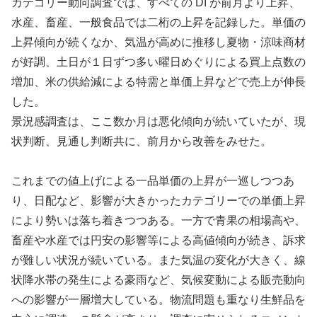
カテゴリー動向調査では、すべての DI が前月より上昇、
水産、畜産、一般食品では二桁の上昇を記録した。単価の
上昇傾向が続くなか、気温が高めに推移し夏物・涼味商材
が好調、土日が１日ずつ多い曜日めぐりによる買上点数の
増加、米の供給減による特需と単価上昇などで売上が伸長
した。
景況感調査は、ここ数か月は悪化傾向が続いていたが、現
状判断、見通し判断共に、前月から改善をみせた。
これまでの値上げによる一品単価の上昇が一巡しつつあ
り、日配など、影響が大きかったカテゴリーでの単価上昇
により勢いは落ち着きつつある。一方で青果の相場高や、
畜産や水産では円安の影響等による高値傾向が続き、訴求
が難しい状況が続いている。また気温の変化が大きく、線
状降水帯の発生による豪雨など、気候変動による販売動向
への影響が一層増大している。物流問題も重なり生鮮品を