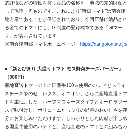
的評価などの特性を持つ産品の名称を、地域の知的財産と
して保護するものです。これにより“南郷トマト”は南会津
地方産であることが保証されており、今回店舗に納品され
る全てのトマトにも、GI制度の登録標章である『GIマー
ク』が表示されています。
※南会津南郷トマトホームページ
https://nangotomato.jp/
●『新とびきり 大盛りトマト モス野菜チーズバーガー』
（880円）
産地直送トマトの上に国産牛100％使用のパティとスライ
スチーズをのせ、レタス、オニオン、さらに産地直送トマ
トを重ねました。ハーフマヨネーズタイプとオーロラソー
スで味付けし、ボリュームたっぷりの野菜のおいしさを存
分にお楽しみいただけます。しっかりとした肉感が楽しめ
る国産牛使用のパティと、産地直送のトマトとの組み合わ