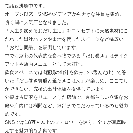
て話題沸騰中です。
オープン以来、SNSやメディアから大きな注目を集め、
瞬く間に人気店となりました。
「人生を変えるおだし生活」をコンセプトに天然素材にこ
だわった出汁パックや出汁を使ったスイーツなど幅広い
「おだし商品」を展開しています。
中でも京都の代表的な食べ物である「だし巻き」はテイク
アウトや店内メニューとして大好評。
飲食スペースでは4種類の出汁を飲み比べ選んだ出汁で巻
いた「だし巻き御膳と釜たきごはん」が楽しめ、ここでし
かできない、究極の出汁体験を提供しています。
外観は古民家をリユースした店舗で、京都らしい立派なお
庭や店内には欄間など、細部までこだわっているのも魅力
的です。
SNSでは1.8万人以上のフォロワーを誇り、全てが写真映
えする魅力的な店舗です。