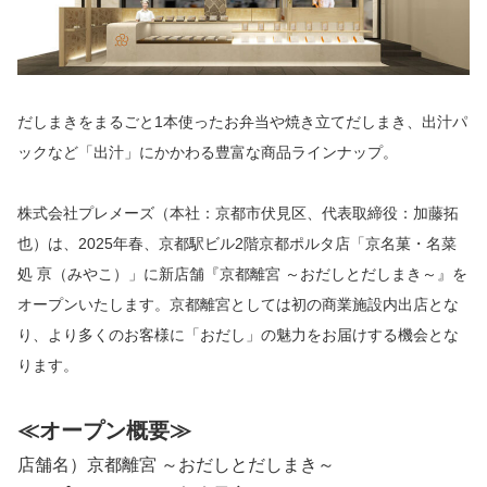
だしまきをまるごと1本使ったお弁当や焼き立てだしまき、出汁パ
ックなど「出汁」にかかわる豊富な商品ラインナップ。
株式会社プレメーズ（本社：京都市伏見区、代表取締役：加藤拓
也）は、2025年春、京都駅ビル2階京都ポルタ店「京名菓・名菜
処 亰（みやこ）」に新店舗『京都離宮 ～おだしとだしまき～』を
オープンいたします。京都離宮としては初の商業施設内出店とな
り、より多くのお客様に「おだし」の魅力をお届けする機会とな
ります。
≪オープン概要≫
店舗名）京都離宮 ～おだしとだしまき～