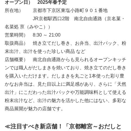
オープン日） 2025年春予定
所在地） 京都市下京区東塩小路町９０１番地
JR京都駅西口2階 南北自由通路（京名菓・
名菜処 亰（みやこ））
営業時間） 8:30 ～ 21:00
取扱商品） 焼き立てだし巻き、お弁当、出汁パック、粉
末出汁、出汁を使った珍しい商品 など
店舗概要） 南北自由通路からも見られるオープンキッチ
ンでは職人がだしまきを焼いており、焼き立てのだし巻き
を購入いただけます。だしまきを丸ごと1本使った彩り豊
かなお弁当は、見た目以上に満足感があり、さらに「天然
出汁」にこだわった出汁パックや万能調味料として使える
粉末出汁など、出汁の魅力を活かした他にはない、多彩な
商品展開が魅力の店舗です。
≪注目すべき新店舗！「京都離宮～おだしと