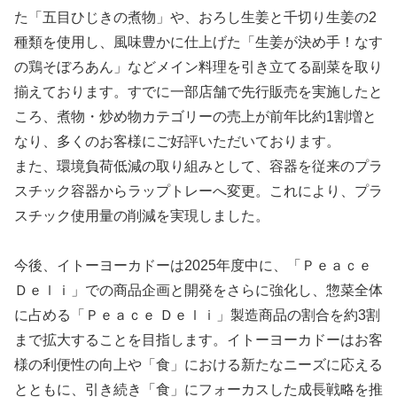
た「五目ひじきの煮物」や、おろし生姜と千切り生姜の2
種類を使用し、風味豊かに仕上げた「生姜が決め手！なす
の鶏そぼろあん」などメイン料理を引き立てる副菜を取り
揃えております。すでに一部店舗で先行販売を実施したと
ころ、煮物・炒め物カテゴリーの売上が前年比約1割増と
なり、多くのお客様にご好評いただいております。
また、環境負荷低減の取り組みとして、容器を従来のプラ
スチック容器からラップトレーへ変更。これにより、プラ
スチック使用量の削減を実現しました。
今後、イトーヨーカドーは2025年度中に、「Ｐｅａｃｅ
Ｄｅｌｉ」での商品企画と開発をさらに強化し、惣菜全体
に占める「Ｐｅａｃｅ Ｄｅｌｉ」製造商品の割合を約3割
まで拡大することを目指します。イトーヨーカドーはお客
様の利便性の向上や「食」における新たなニーズに応える
とともに、引き続き「食」にフォーカスした成長戦略を推