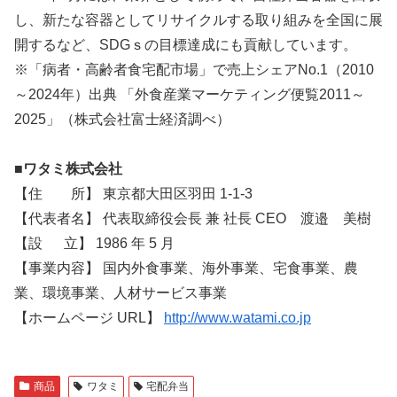
し、新たな容器としてリサイクルする取り組みを全国に展
開するなど、SDGｓの目標達成にも貢献しています。
※「病者・高齢者食宅配市場」で売上シェアNo.1（2010
～2024年）出典 「外食産業マーケティング便覧2011～
2025」（株式会社富士経済調べ）
■ワタミ株式会社
【住 所】 東京都大田区羽田 1-1-3
【代表者名】 代表取締役会長 兼 社長 CEO 渡邉 美樹
【設 立】 1986 年 5 月
【事業内容】 国内外食事業、海外事業、宅食事業、農
業、環境事業、人材サービス事業
【ホームページ URL】
http://www.watami.co.jp
商品
ワタミ
宅配弁当