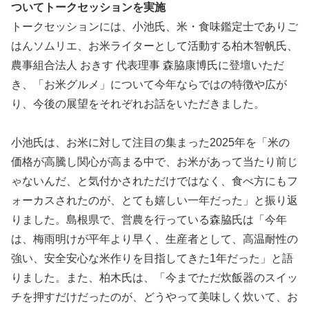
ついてトークセッションを実施
トークセッションには、小池氏、米・食味鑑定士でありご
はんソムリエ、お米ライターとして活動する柏木智帆氏、
農事組合法人 おきす 代表理事 森脇康博氏に登壇いただ
き、「お米グルメ」について今年ならではの特徴や広が
り、今後の展望をそれぞれお話をいただきました。
小池氏は、お米に対して注目の集まった2025年を「米の
価格が高騰し関心が高まる中で、お米があって当たり前じ
ゃないんだ、と気付かされただけではなく、食べ方にもフ
ォーカスされたのが、とても嬉しい一年だった」と振り返
りました。島根県で、営農を行っている森脇氏は「今年
は、梅雨明けが平年より早く、生産者として、高温耐性の
強い、安全安心な米作りを目指してきた1年だった」と語
りました。また、柏木氏は、「今までただ炊飯器のスイッ
チを押すだけだったのが、どうやって美味しく炊いて、お