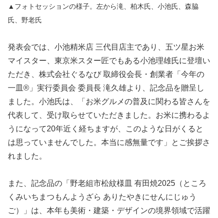
▲フォトセッションの様子。左から滝、柏木氏、小池氏、森脇
氏、野老氏
発表会では、小池精米店 三代目店主であり、五ツ星お米
マイスター、東京米スター匠でもある小池理雄氏に登壇い
ただき、株式会社ぐるなび 取締役会長・創業者「今年の
一皿®」実行委員会 委員長 滝久雄より、記念品を贈呈し
ました。小池氏は、「お米グルメの普及に関わる皆さんを
代表して、受け取らせていただきました。お米に携わるよ
うになって20年近く経ちますが、このような日がくると
は思っていませんでした。本当に感無量です」とご挨拶さ
れました。
また、記念品の「野老組市松紋様皿 有田焼2025（ところ
くみいちまつもんようざら ありたやきにせんにじゅう
ご）」は、本年も美術・建築・デザインの境界領域で活躍