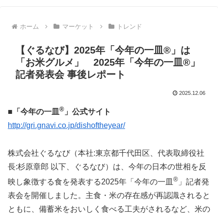
ホーム
マーケット
トレンド
【ぐるなび】2025年「今年の一皿®」は
「お米グルメ」 2025年「今年の一皿®」
記者発表会 事後レポート
2025.12.06
®
■「今年の一皿
」公式サイト
http://gri.gnavi.co.jp/dishoftheyear/
株式会社ぐるなび（本社:東京都千代⽥区、代表取締役社
長:杉原章郎 以下、ぐるなび）は、今年の⽇本の世相を反
®
映し象徴する⾷を発表する2025年「今年の⼀⽫
」記者発
表会を開催しました。主食・米の存在感が再認識されると
ともに、備蓄米をおいしく食べる工夫がされるなど、米の