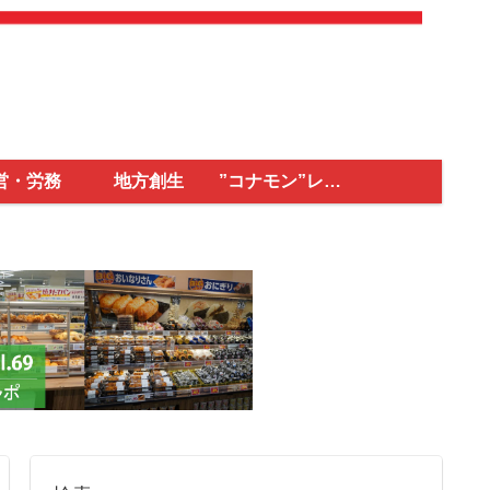
営・労務
地方創生
”コナモン”レポ
ート