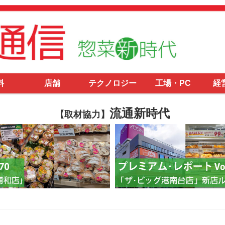
料
店舗
テクノロジー
工場・PC
経
流通新時代
【取材協力】