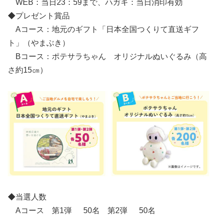
WEB：当日23：59まで、ハガキ：当日消印有効
◆プレゼント賞品
Aコース：地元のギフト「日本全国つくりて直送ギフ
ト」（やまぶき）
Bコース：ポテサラちゃん オリジナルぬいぐるみ（高
さ約15㎝）
◆当選人数
Aコース 第1弾 50名 第2弾 50名