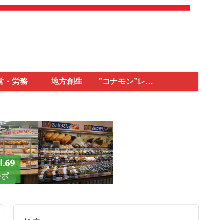
営・労務
地方創生
”コナモン”レポ
ート