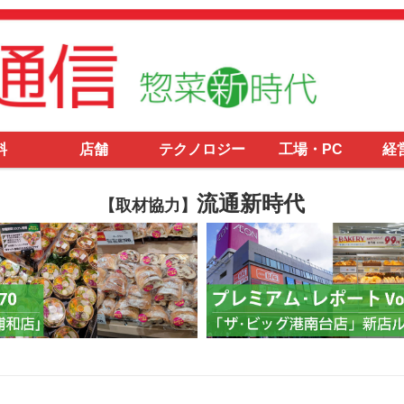
料
店舗
テクノロジー
工場・PC
経
流通新時代
【取材協力】