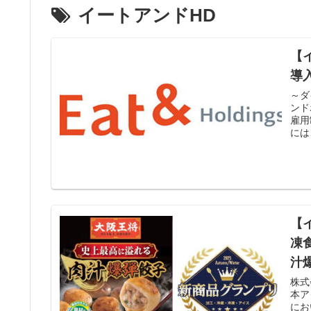
イートアンドHD
【
導
～ダ
ンド
雇用
には
【
凍
汁
株式
本ア
にお