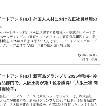
イートアンドHD】外国人人材における正社員登用の
入
イバーシティ人材がさらに活躍できる環境へ～株式会社イートア
ホールディングス（東京ヘッドオフィス：東京都品川区）は、新
制度を2025年９月より導入いたします。 イートアンドグループ
、グループ全体で7カ国533名の技人国・特定技...
2025.09.05
経営・労務
イートアンドHD】新商品グランプリ 2025年秋冬･冷
食品部門で、大阪王将が第１位を獲得!『大阪王将 肉
爆弾餃子』
会社イートアンドフーズ（東京ヘッドオフィス）は、株式会社日
クセスが主催する「新商品グランプリ2025年秋冬」冷凍食品部門
いて、『大阪王将肉汁爆弾餃子』が第1位を獲得したことをお知ら