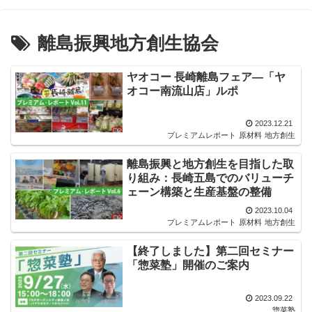
離島振興地方創生協会
ヤオコー 長崎離島フェア―「ヤ
オコー南流山店」ルポ
2023.12.21
プレミアムレポート
原材料
地方創生
離島振興と地方創生を目指した取
り組み：長崎五島でのバリューチ
ェーン構築と生産基盤の整備
2023.10.04
プレミアムレポート
原材料
地方創生
【終了しました】第二回セミナー
「惣菜塾」開催のご案内
2023.09.22
惣菜塾