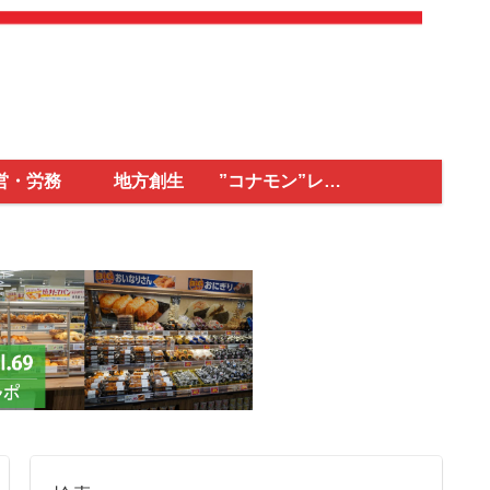
営・労務
地方創生
”コナモン”レポ
ート