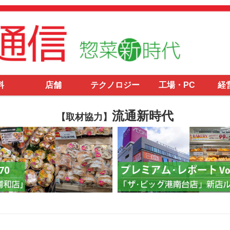
料
店舗
テクノロジー
工場・PC
経
流通新時代
【取材協力】