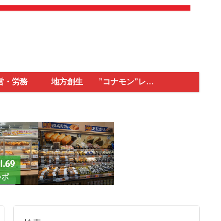
営・労務
地方創生
”コナモン”レポ
ート