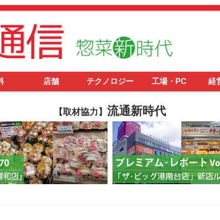
料
店舗
テクノロジー
工場・PC
経
流通新時代
【取材協力】